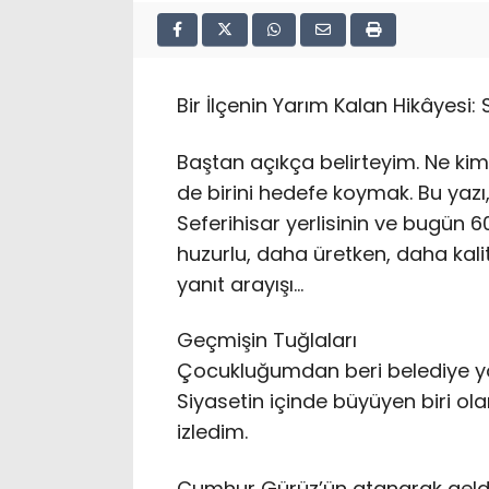
Bir İlçenin Yarım Kalan Hikâyesi:
Baştan açıkça belirteyim. Ne k
de birini hedefe koymak. Bu yazı,
Seferihisar yerlisinin ve bugün 6
huzurlu, daha üretken, daha kali
yanıt arayışı…
Geçmişin Tuğlaları
Çocukluğumdan beri belediye yön
Siyasetin içinde büyüyen biri ola
izledim.
Cumhur Gürüz’ün atanarak geldi