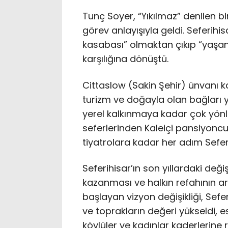
Tunç Soyer, “Yıkılmaz” denilen bi
görev anlayışıyla geldi. Seferih
kasabası” olmaktan çıkıp “yaşana
karşılığına dönüştü.
Cittaslow (Sakin Şehir) ünvanı kaz
turizm ve doğayla olan bağları ye
yerel kalkınmaya kadar çok yönlü
seferlerinden Kaleiçi pansiyoncu
tiyatrolara kadar her adım Seferi
Seferihisar’ın son yıllardaki değ
kazanması ve halkın refahının a
başlayan vizyon değişikliği, Seferi
ve toprakların değeri yükseldi, esk
köylüler ve kadınlar kaderlerine