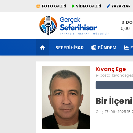
FOTO
GALERİ
VİDEO
GALERİ
YAZARLAR
DO
0,00
SEFERIHISAR
GÜNDEM
Kıvanç Ege
e-posta:
kivancege
Bir İlçe
Giriş: 17-06-2025 15: