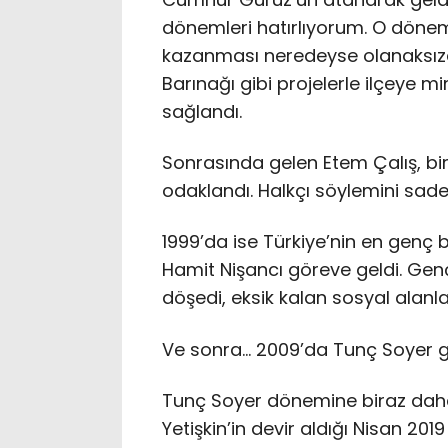
dönemleri hatırlıyorum. O dönem
kazanması neredeyse olanaksızd
Barınağı gibi projelerle ilçeye 
sağlandı.
Sonrasında gelen Etem Çalış, bi
odaklandı. Halkçı söylemini sadec
1999’da ise Türkiye’nin en genç 
Hamit Nişancı göreve geldi. Genç
döşedi, eksik kalan sosyal alanlar
Ve sonra… 2009’da Tunç Soyer ge
Tunç Soyer dönemine biraz daha
Yetişkin’in devir aldığı Nisan 20