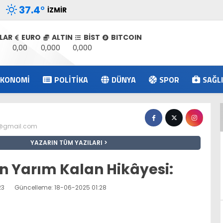
37.4
°
İZMIR
LAR
EURO
ALTIN
BİST
BITCOIN
0,00
0,000
0,000
EKONOMI
POLITIKA
DÜNYA
SPOR
SAĞL
@gmail.com
YAZARIN TÜM YAZILARI
nin Yarım Kalan Hikâyesi:
23
Güncelleme: 18-06-2025 01:28