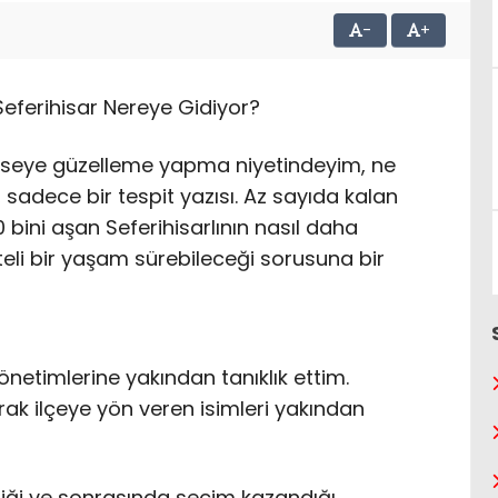
-
+
 Seferihisar Nereye Gidiyor?
imseye güzelleme yapma niyetindeyim, ne
 sadece bir tespit yazısı. Az sayıda kalan
0 bini aşan Seferihisarlının nasıl daha
teli bir yaşam sürebileceği sorusuna bir
etimlerine yakından tanıklık ettim.
rak ilçeye yön veren isimleri yakından
ği ve sonrasında seçim kazandığı