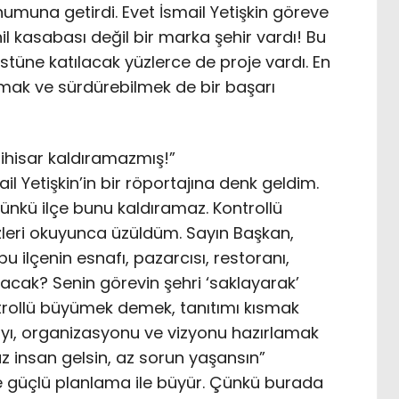
umuna getirdi. Evet İsmail Yetişkin göreve
il kasabası değil bir marka şehir vardı! Bu
üstüne katılacak yüzlerce de proje vardı. En
rmak ve sürdürebilmek de bir başarı
ihisar kaldıramazmış!”
l Yetişkin’in bir röportajına denk geldim.
ünkü ilçe bunu kaldıramaz. Kontrollü
zleri okuyunca üzüldüm. Sayın Başkan,
u ilçenin esnafı, pazarcısı, restoranı,
alacak? Senin görevin şehri ‘saklayarak’
trollü büyümek demek, tanıtımı kısmak
pıyı, organizasyonu ve vizyonu hazırlamak
az insan gelsin, az sorun yaşansın”
 ve güçlü planlama ile büyür. Çünkü burada