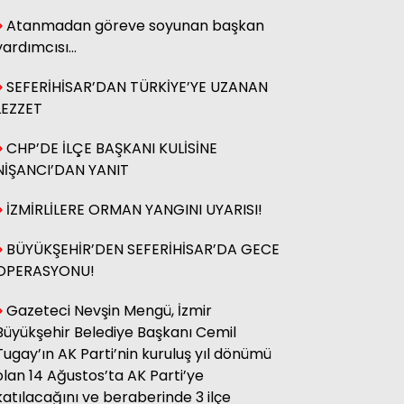
Sinem Yiğit
Atanmadan göreve soyunan başkan
Nefeste Kalp Yarası
yardımcısı…
SEFERİHİSAR’DAN TÜRKİYE’YE UZANAN
Şilan Akyar Astro Hazine
LEZZET
10 – 16 Mart Haftası Astrolojik
Değerlendirme
CHP’DE İLÇE BAŞKANI KULİSİNE
NİŞANCI’DAN YANIT
Gizli Salyangoz
İZMİRLİLERE ORMAN YANGINI UYARISI!
Gizli Salyangoz Bildiriyor:
Barışın Gölgesinde, Borcun
BÜYÜKŞEHİR’DEN SEFERİHİSAR’DA GECE
Kıyısında…
OPERASYONU!
Gazeteci Nevşin Mengü, İzmir
Büyükşehir Belediye Başkanı Cemil
Tugay’ın AK Parti’nin kuruluş yıl dönümü
olan 14 Ağustos’ta AK Parti’ye
katılacağını ve beraberinde 3 ilçe