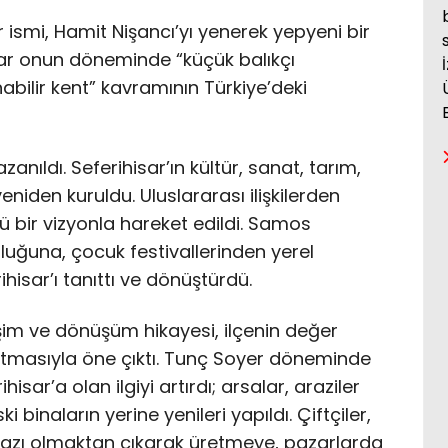
r ismi, Hamit Nişancı’yı yenerek yepyeni bir
isar onun döneminde “küçük balıkçı
bilir kent” kavramının Türkiye’deki
anıldı. Seferihisar’ın kültür, sanat, tarım,
niden kuruldu. Uluslararası ilişkilerden
 bir vizyonla hareket edildi. Samos
luğuna, çocuk festivallerinden yerel
hisar’ı tanıttı ve dönüştürdü.
işim ve dönüşüm hikayesi, ilçenin değer
rtmasıyla öne çıktı. Tunç Soyer döneminde
hisar’a olan ilgiyi artırdı; arsalar, araziler
i binaların yerine yenileri yapıldı. Çiftçiler,
 razı olmaktan çıkarak üretmeye, pazarlarda