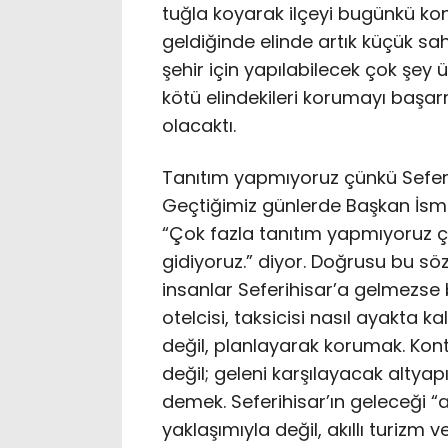
tuğla koyarak ilçeyi bugünkü kon
geldiğinde elinde artık küçük sah
şehir için yapılabilecek çok şey 
kötü elindekileri korumayı başa
olacaktı.
Tanıtım yapmıyoruz çünkü Sefer
Geçtiğimiz günlerde Başkan İsmai
“Çok fazla tanıtım yapmıyoruz ç
gidiyoruz.” diyor. Doğrusu bu sö
insanlar Seferihisar’a gelmezse b
otelcisi, taksicisi nasıl ayakta k
değil, planlayarak korumak. Kon
değil; geleni karşılayacak altya
demek. Seferihisar’ın geleceği “
yaklaşımıyla değil, akıllı turizm