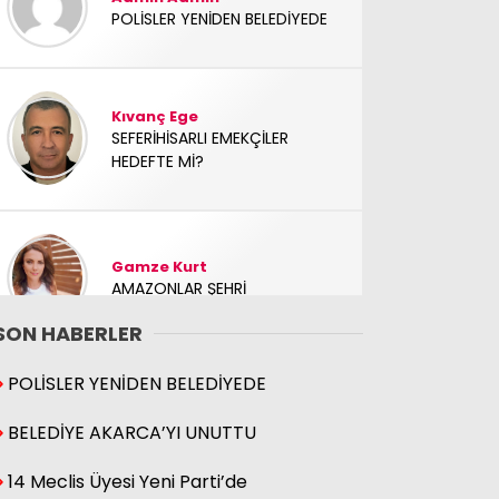
POLİSLER YENİDEN BELEDİYEDE
Kıvanç Ege
SEFERİHİSARLI EMEKÇİLER
HEDEFTE Mİ?
Gamze Kurt
AMAZONLAR ŞEHRİ
SON HABERLER
POLİSLER YENİDEN BELEDİYEDE
Fikret Dağtekin Alemin
Derdi
İki sorunu daha çözdük
BELEDİYE AKARCA’YI UNUTTU
14 Meclis Üyesi Yeni Parti’de