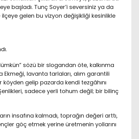
ye başladı. Tunç Soyer’i seversiniz ya da
ilçeye gelen bu vizyon değişikliği kesinlikle
dı.
Mümkün” sözü bir slogandan öte, kalkınma
 Ekmeği, lavanta tarlaları, alım garantili
lar köyden gelip pazarda kendi tezgâhını
ikleri, sadece yerli tohum değil; bir bilinç
rın insafına kalmadı, toprağın değeri arttı,
Gençler göç etmek yerine üretmenin yollarını