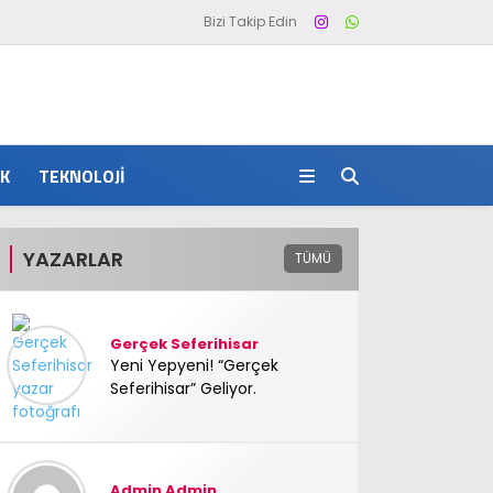
Bizi Takip Edin
IK
TEKNOLOJI
YAZARLAR
TÜMÜ
Gerçek Seferihisar
Yeni Yepyeni! “Gerçek
Seferihisar” Geliyor.
Admin Admin