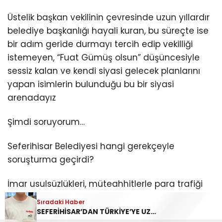
Üstelik başkan vekilinin çevresinde uzun yıllardır
belediye başkanlığı hayali kuran, bu süreçte ise
bir adım geride durmayı tercih edip vekilliği
istemeyen, “Fuat Gümüş olsun” düşüncesiyle
sessiz kalan ve kendi siyasi gelecek planlarını
yapan isimlerin bulunduğu bu bir siyasi
arenadayız
Şimdi soruyorum…
Seferihisar Belediyesi hangi gerekçeyle
soruşturma geçirdi?
İmar usulsüzlükleri, müteahhitlerle para trafiği
iddiaları ve rüşvet soruşturmaları nedeniyle…
Sıradaki Haber
Sıradaki Haber
SEFERİHİSAR’DAN TÜRKİYE’YE UZANAN LEZZET
Atanmadan göreve soyunan başkan yardımcısı…
O halde başkan vekilinin ilk önceliği ne