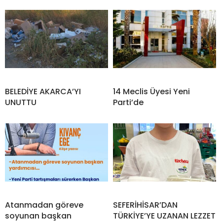
BELEDİYE AKARCA’YI
14 Meclis Üyesi Yeni
UNUTTU
Parti’de
Atanmadan göreve
SEFERİHİSAR’DAN
soyunan başkan
TÜRKİYE’YE UZANAN LEZZET