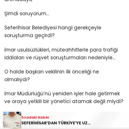
Şimdi soruyorum…
Seferihisar Belediyesi hangi gerekçeyle
soruşturma geçirdi?
İmar usulsüzlükleri, müteahhitlerle para trafiği
iddiaları ve rüşvet soruşturmaları nedeniyle…
O halde başkan vekilinin ilk önceliği ne
olmalıydı?
İmar Müdürlüğü’nü yeniden işler hale getirmek
ve oraya yetkili bir yönetici atamak değil miydi?
Normal personeli vekâleten bırakıp meclis
Sıradaki Haber
üyelerinin onayıyla yürüyen bir sistem
SEFERİHİSAR’DAN TÜRKİYE’YE UZANAN LEZZET