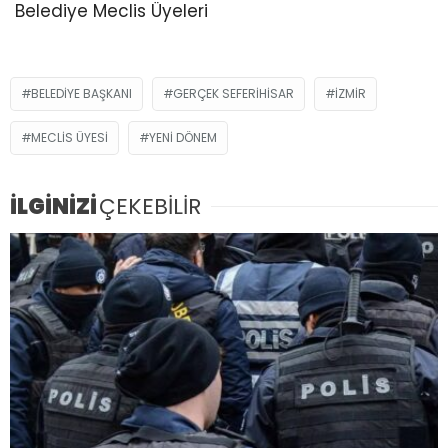
Belediye Meclis Üyeleri
BELEDIYE BAŞKANI
GERÇEK SEFERIHISAR
İZMIR
MECLIS ÜYESI
YENI DÖNEM
İLGİNİZİ
ÇEKEBİLİR