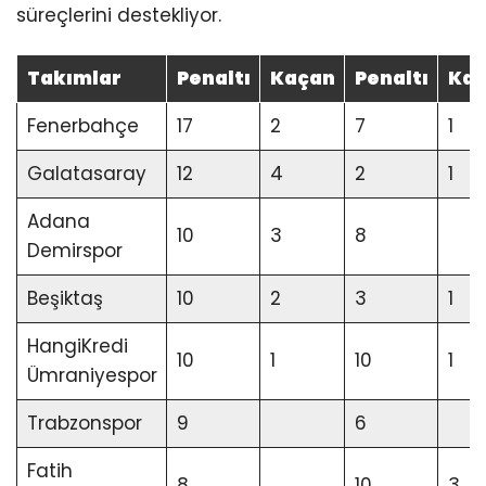
süreçlerini destekliyor.
Takımlar
Penaltı
Kaçan
Penaltı
Ka
Fenerbahçe
17
2
7
1
Galatasaray
12
4
2
1
Adana
10
3
8
Demirspor
Beşiktaş
10
2
3
1
HangiKredi
10
1
10
1
Ümraniyespor
Trabzonspor
9
6
Fatih
8
10
3