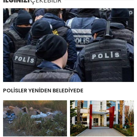
İLGİNİZİ
ÇEKEBİLİR
POLİSLER YENİDEN BELEDİYEDE