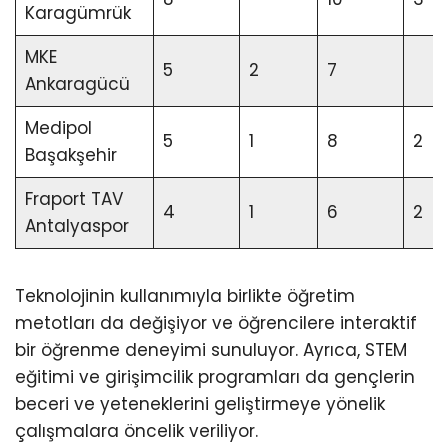
Karagümrük
MKE
5
2
7
Ankaragücü
Medipol
5
1
8
2
Başakşehir
Fraport TAV
4
1
6
2
Antalyaspor
Teknolojinin kullanımıyla birlikte öğretim
metotları da değişiyor ve öğrencilere interaktif
bir öğrenme deneyimi sunuluyor. Ayrıca, STEM
eğitimi ve girişimcilik programları da gençlerin
beceri ve yeteneklerini geliştirmeye yönelik
çalışmalara öncelik veriliyor.