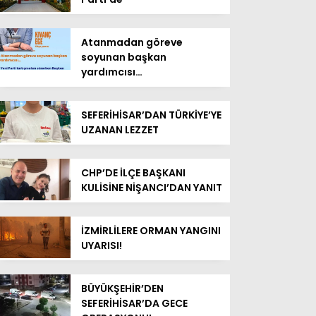
Atanmadan göreve
soyunan başkan
yardımcısı…
SEFERİHİSAR’DAN TÜRKİYE’YE
UZANAN LEZZET
CHP’DE İLÇE BAŞKANI
KULİSİNE NİŞANCI’DAN YANIT
İZMİRLİLERE ORMAN YANGINI
UYARISI!
BÜYÜKŞEHİR’DEN
SEFERİHİSAR’DA GECE