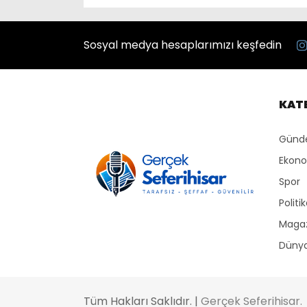
Sosyal medya hesaplarımızı keşfedin
KAT
Gün
Ekon
Spor
Politi
Maga
Düny
Tüm Hakları Saklıdır. |
Gerçek Seferihisar.