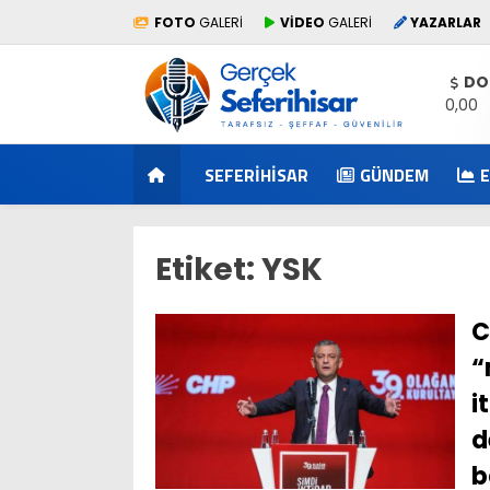
FOTO
GALERİ
VİDEO
GALERİ
YAZARLAR
DO
0,00
SEFERIHISAR
GÜNDEM
Etiket:
YSK
C
“
i
d
b