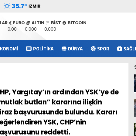
35.7
°
İZMIR
LAR
EURO
ALTIN
BİST
BITCOIN
0,00
0,000
0,000
EKONOMI
POLITIKA
DÜNYA
SPOR
SAĞL
HP, Yargıtay’ın ardından YSK’ye de
mutlak butlan” kararına ilişkin
tiraz başvurusunda bulundu. Kararı
eğerlendiren YSK, CHP’nin
aşvurusunu reddetti.