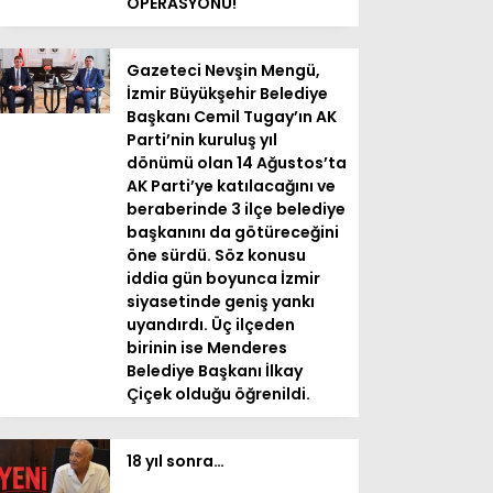
OPERASYONU!
Gazeteci Nevşin Mengü,
İzmir Büyükşehir Belediye
Başkanı Cemil Tugay’ın AK
Parti’nin kuruluş yıl
dönümü olan 14 Ağustos’ta
AK Parti’ye katılacağını ve
beraberinde 3 ilçe belediye
başkanını da götüreceğini
öne sürdü. Söz konusu
iddia gün boyunca İzmir
siyasetinde geniş yankı
uyandırdı. Üç ilçeden
birinin ise Menderes
Belediye Başkanı İlkay
Çiçek olduğu öğrenildi.
18 yıl sonra…