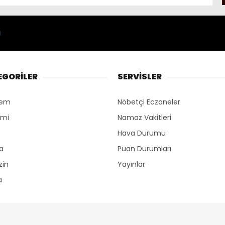
EGORİLER
SERVİSLER
dem
Nöbetçi Eczaneler
omi
Namaz Vakitleri
Hava Durumu
ka
Puan Durumları
zin
Yayınlar
a